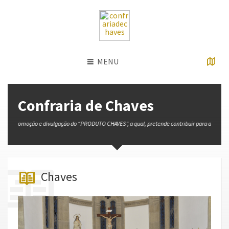
embedgooglemap.net
MENU
Confraria de Chaves
a promoção e divulgação do “PRODUTO CHAVES”, a qual, pretende contribuir para a promoção e v
Chaves